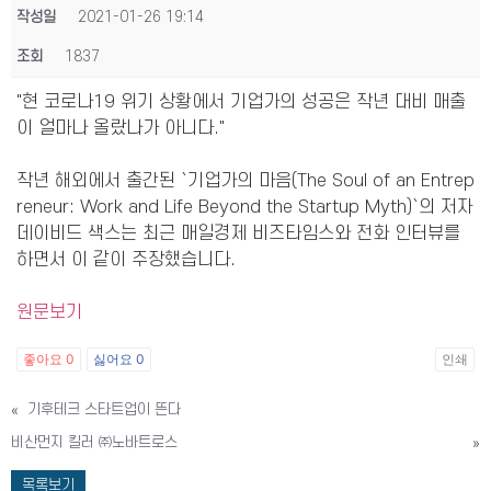
작성일
2021-01-26 19:14
조회
1837
"현 코로나19 위기 상황에서 기업가의 성공은 작년 대비 매출
이 얼마나 올랐나가 아니다."
작년 해외에서 출간된 `기업가의 마음(The Soul of an Entrep
reneur: Work and Life Beyond the Startup Myth)`의 저자
데이비드 색스는 최근 매일경제 비즈타임스와 전화 인터뷰를
하면서 이 같이 주장했습니다.
원문보기
좋아요
0
싫어요
0
인쇄
«
기후테크 스타트업이 뜬다
비산먼지 킬러 ㈜노바트로스
»
목록보기