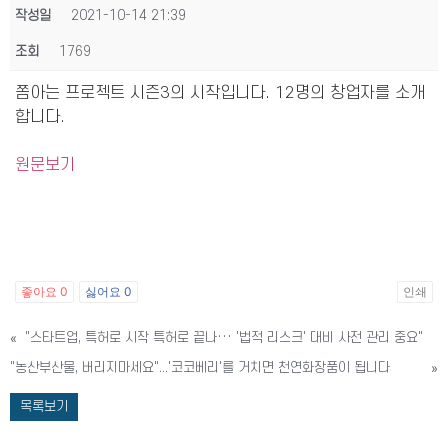
작성일
2021-10-14 21:39
조회
1769
쫌아는 프로젝트 시즌3의 시작입니다. 12명의 창업자를 소개
합니다.
원문보기
좋아요
0
싫어요
0
인쇄
«
"스타트업, 특허로 시작 특허로 끝나··· '법적 리스크' 대비 사전 관리 중요"
"농산부산물, 버리지마세요"...'코코베리'를 거치면 천연화장품이 됩니다
»
목록보기