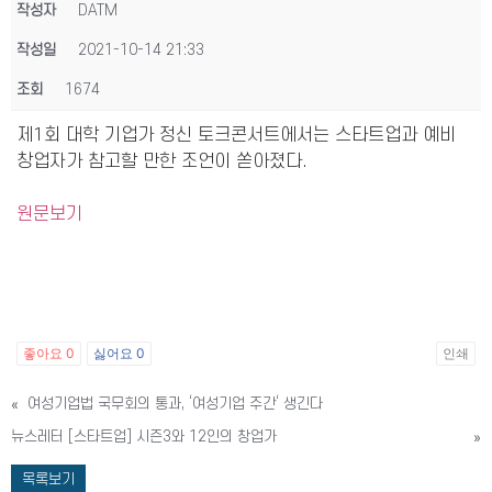
작성자
DATM
작성일
2021-10-14 21:33
조회
1674
제1회 대학 기업가 정신 토크콘서트에서는 스타트업과 예비
창업자가 참고할 만한 조언이 쏟아졌다.
원문보기
좋아요
0
싫어요
0
인쇄
«
여성기업법 국무회의 통과, ‘여성기업 주간‘ 생긴다
뉴스레터 [스타트업] 시즌3와 12인의 창업가
»
목록보기