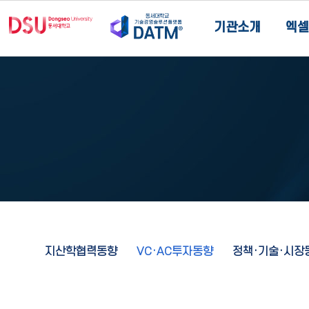
기관소개
엑셀
지산학협력동향
VC·AC투자동향
정책·기술·시장