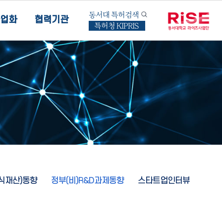
동서대 특허검색
업화
협력기관
특허청 KIPRIS
지식재산)동향
정부(비)R&D과제동향
스타트업인터뷰