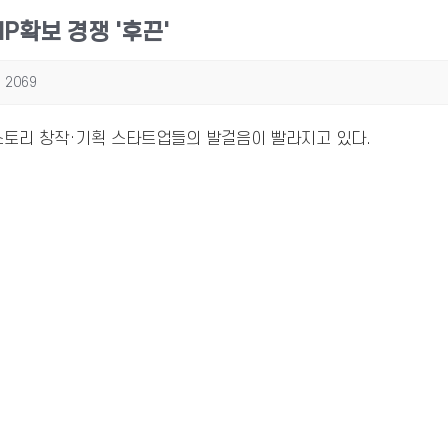
P확보 경쟁 '후끈'
2069
 스토리 창작·기획 스타트업들의 발걸음이 빨라지고 있다.