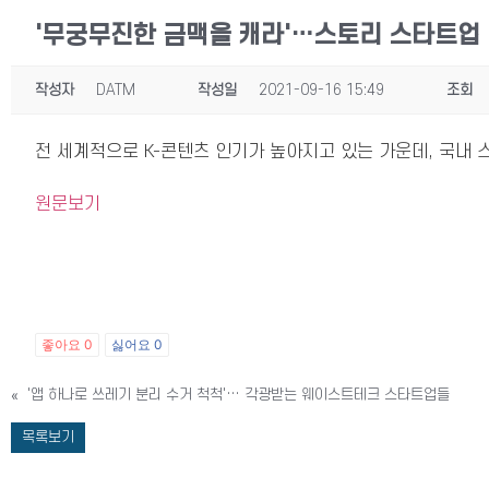
'무궁무진한 금맥을 캐라'…스토리 스타트업 I
작성자
DATM
작성일
2021-09-16 15:49
조회
전 세계적으로 K-콘텐츠 인기가 높아지고 있는 가운데, 국내
원문보기
좋아요
0
싫어요
0
«
'앱 하나로 쓰레기 분리 수거 척척'… 각광받는 웨이스트테크 스타트업들
목록보기