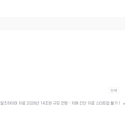
인쇄
알츠하이머 치료 2028년 14조원 규모 전망…치매 진단·치료 스타트업 활기↑
»