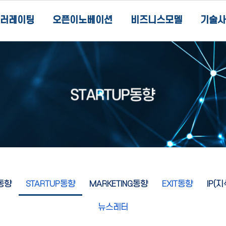
러레이팅
오픈이노베이션
비즈니스모델
기술사
동향
STARTUP동향
MARKETING동향
EXIT동향
IP(
뉴스레터