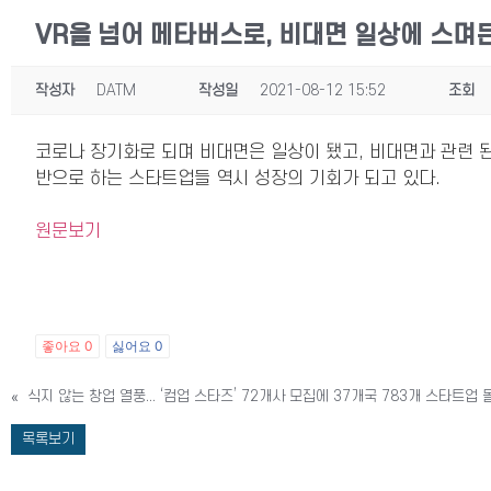
VR을 넘어 메타버스로, 비대면 일상에 스며
작성자
DATM
작성일
2021-08-12 15:52
조회
코로나 장기화로 되며 비대면은 일상이 됐고, 비대면과 관련 
반으로 하는 스타트업들 역시 성장의 기회가 되고 있다.
원문보기
좋아요
0
싫어요
0
«
식지 않는 창업 열풍... ‘컴업 스타즈’ 72개사 모집에 37개국 783개 스타트업 몰려
목록보기