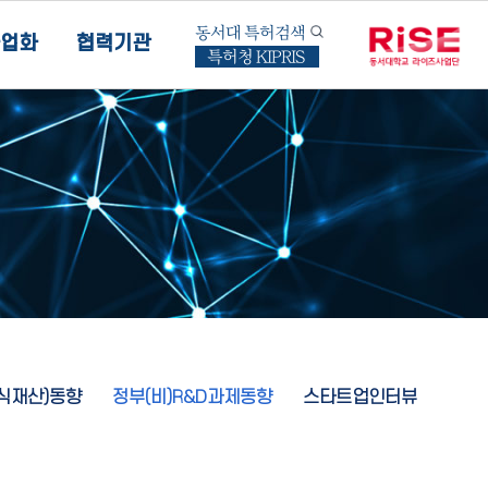
동서대 특허검색
업화
협력기관
특허청 KIPRIS
지식재산)동향
정부(비)R&D과제동향
스타트업인터뷰