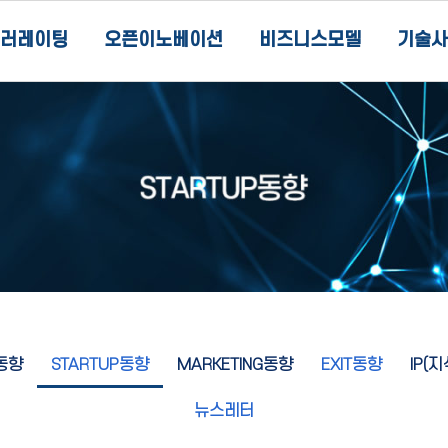
러레이팅
오픈이노베이션
비즈니스모델
기술사
동향
STARTUP동향
MARKETING동향
EXIT동향
IP(
뉴스레터