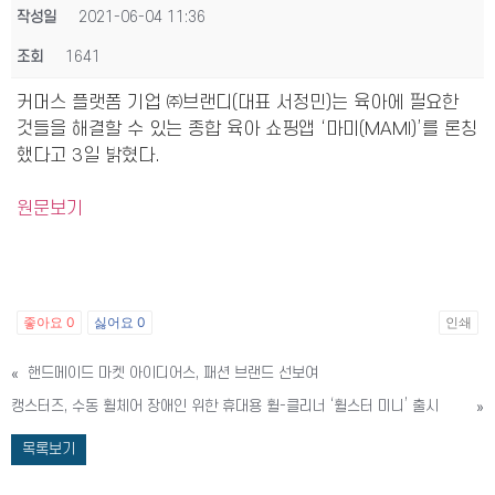
작성일
2021-06-04 11:36
조회
1641
커머스 플랫폼 기업 ㈜브랜디(대표 서정민)는 육아에 필요한
것들을 해결할 수 있는 종합 육아 쇼핑앱 ‘마미(MAMI)’를 론칭
했다고 3일 밝혔다.
원문보기
좋아요
0
싫어요
0
인쇄
«
핸드메이드 마켓 아이디어스, 패션 브랜드 선보여
캥스터즈, 수동 휠체어 장애인 위한 휴대용 휠-클리너 ‘휠스터 미니’ 출시
»
목록보기