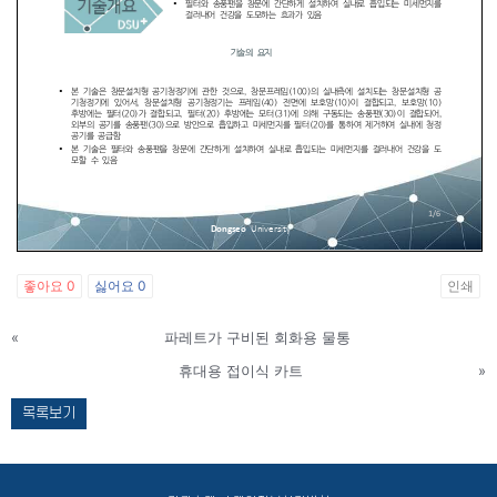
좋아요
0
싫어요
0
인쇄
«
파레트가 구비된 회화용 물통
휴대용 접이식 카트
»
목록보기