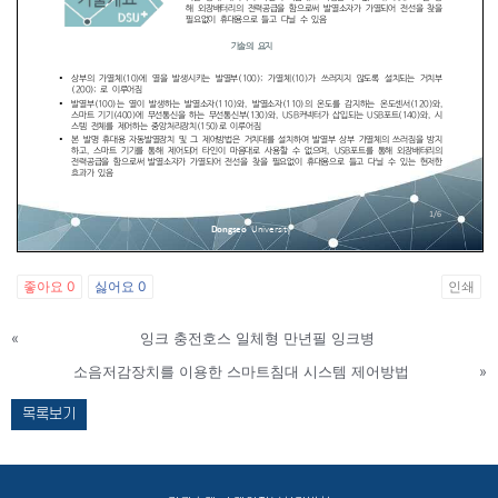
좋아요
0
싫어요
0
인쇄
«
잉크 충전호스 일체형 만년필 잉크병
소음저감장치를 이용한 스마트침대 시스템 제어방법
»
목록보기