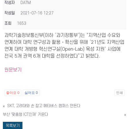
작성자
DATM
작성일
2021-07-16 12:27
조회
1653
과학기술정보통신부(이하 ’과기정통부‘)는 “지역산업 수요와
연계하여 대학 연구성과 활용・확산을 위해 ’21년도 지역산업
연계 대학 개방형 혁신연구실(Open-Lab) 육성 지원‘ 사업에
전국 5개 권역 6개 대학을 선정하였다”고 밝혔다.
원문보기
좋아요
0
싫어요
0
인쇄
«
SKT, 고려대와 손 잡고 메타버스 캠퍼스 만든다
부산 '맞춤형 ICT인재' 키운다
»
목록보기