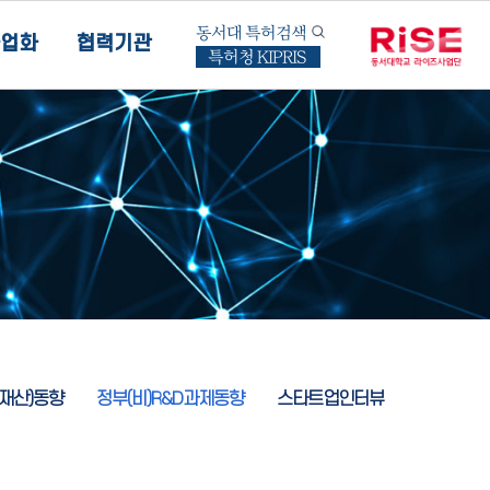
동서대 특허검색
업화
협력기관
특허청 KIPRIS
식재산)동향
정부(비)R&D과제동향
스타트업인터뷰