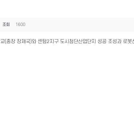
조회
1600
교(총장 장제국)와 센텀2지구 도시첨단산업단지 성공 조성과 로봇산