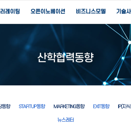
러레이팅
오픈이노베이션
비즈니스모델
기술사
장동향
STARTUP동향
MARKETING동향
EXIT동향
IP(지
뉴스레터