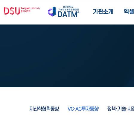
기관소개
엑셀
지산학협력동향
VC·AC투자동향
정책·기술·시