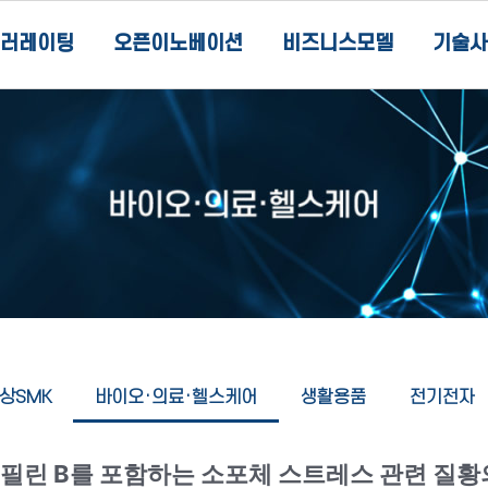
러레이팅
오픈이노베이션
비즈니스모델
기술사
상SMK
바이오·의료·헬스케어
생활용품
전기전자
이클로필린 B를 포함하는 소포체 스트레스 관련 질