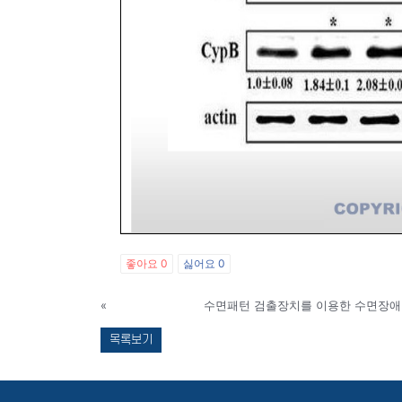
좋아요
0
싫어요
0
«
수면패턴 검출장치를 이용한 수면장애
목록보기