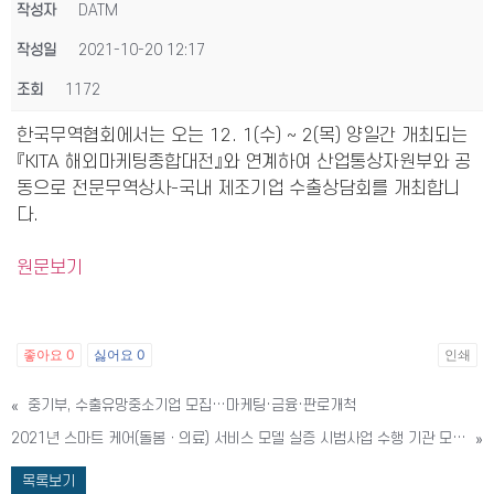
작성자
DATM
작성일
2021-10-20 12:17
조회
1172
한국무역협회에서는 오는 12. 1(수) ~ 2(목) 양일간 개최되는
『KITA 해외마케팅종합대전』와 연계하여 산업통상자원부와 공
동으로 전문무역상사-국내 제조기업 수출상담회를 개최합니
다.
원문보기
좋아요
0
싫어요
0
인쇄
«
중기부, 수출유망중소기업 모집…마케팅·금융·판로개척
2021년 스마트 케어(돌봄ㆍ의료) 서비스 모델 실증 시범사업 수행 기관 모집 2차 재공고
»
목록보기