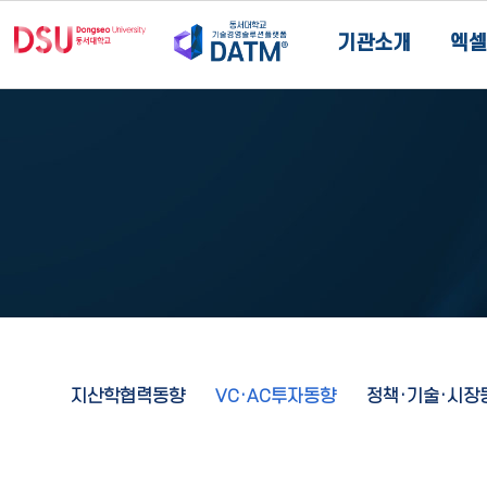
기관소개
엑셀
지산학협력동향
VC·AC투자동향
정책·기술·시장