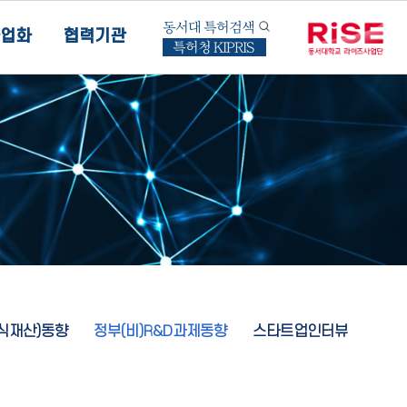
동서대 특허검색
업화
협력기관
특허청 KIPRIS
지식재산)동향
정부(비)R&D과제동향
스타트업인터뷰