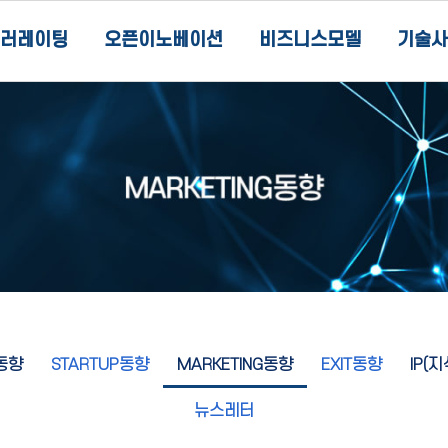
러레이팅
오픈이노베이션
비즈니스모델
기술사
동향
STARTUP동향
MARKETING동향
EXIT동향
IP(
뉴스레터