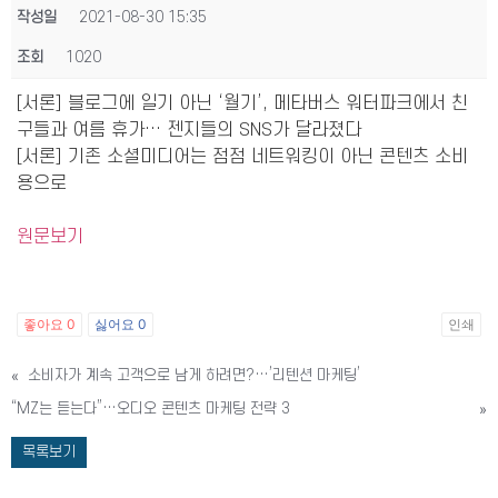
작성일
2021-08-30 15:35
조회
1020
[서론] 블로그에 일기 아닌 ‘월기’, 메타버스 워터파크에서 친
구들과 여름 휴가… 젠지들의 SNS가 달라졌다
[서론] 기존 소셜미디어는 점점 네트워킹이 아닌 콘텐츠 소비
용으로
원문보기
좋아요
0
싫어요
0
인쇄
«
소비자가 계속 고객으로 남게 하려면?…’리텐션 마케팅’
“MZ는 듣는다”…오디오 콘텐츠 마케팅 전략 3
»
목록보기