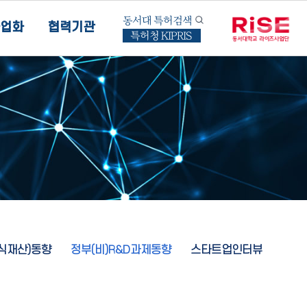
동서대 특허검색
업화
협력기관
특허청 KIPRIS
지식재산)동향
정부(비)R&D과제동향
스타트업인터뷰