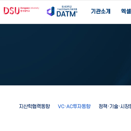
기관소개
엑셀
지산학협력동향
VC·AC투자동향
정책·기술·시장