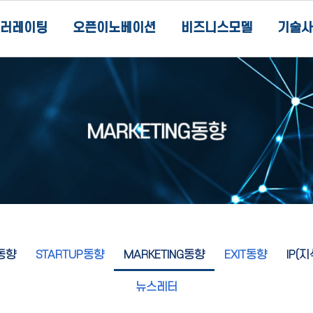
러레이팅
오픈이노베이션
비즈니스모델
기술사
동향
STARTUP동향
MARKETING동향
EXIT동향
IP(
뉴스레터