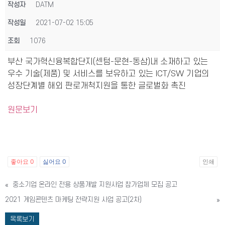
작성자
DATM
작성일
2021-07-02 15:05
조회
1076
부산 국가혁신융복합단지(센텀-문현-동삼)내 소재하고 있는
우수 기술(제품) 및 서비스를 보유하고 있는 ICT/SW 기업의
성장단계별 해외 판로개척지원을 통한 글로벌화 촉진
원문보기
좋아요
0
싫어요
0
인쇄
«
중소기업 온라인 전용 상품개발 지원사업 참가업체 모집 공고
2021 게임콘텐츠 마케팅 전략지원 사업 공고(2차)
»
목록보기