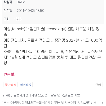
작성자
DATM
작성일
2021-10-05 18:50
조회
1555
여성(female)과 첨단기술(technology) 결합 새로운 시장 창
출
이머전리서치, 글로벌 펨테크 시장전망 2027년 71조1000억
원
KAIST 여성박사들로 이뤄진 이너시아, 천연생리대로 시장도전
지난 8월 5개 펨테크 스타트업들 뭉쳐 '펨테크 얼라이언스' 구
성
원문보기
좋아요
0
싫어요
0
인쇄
«
R&D 드론 4개 중 1개만 납품 중…갈길 먼 국산 드론 개발
"손님 주문하시겠습니까?"…외식업계에 부는 AI 자율주행 '서빙로봇' 바람
»