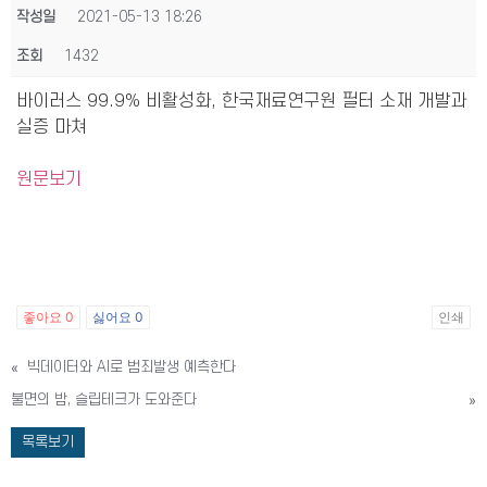
작성일
2021-05-13 18:26
조회
1432
바이러스 99.9% 비활성화, 한국재료연구원 필터 소재 개발과
실증 마쳐
원문보기
좋아요
0
싫어요
0
인쇄
«
빅데이터와 AI로 범죄발생 예측한다
불면의 밤, 슬립테크가 도와준다
»
목록보기