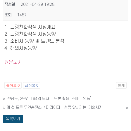
작성일
2021-04-29 19:28
조회
1457
1. 고령친화식품 시장개요
2. 고령친화식품 시장동향
3. 소비자 동향 및 트렌드 분석
4. 해외시장동향
원문보기
좋아요
0
싫어요
0
인쇄
«
전남도, 2년간 164억 투자… 드론 활용 ‘스마트 영농’
세계 첫 드론 무인충전소, 4D 라이다…성큼 앞서가는 '기술시계'
»
목록보기