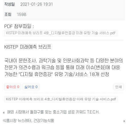
작성일
2021-01-26 19:31
조회
1598
PDF 첨부파일
:
KISTEP 미래예측 브리프 4호_디지털휴먼증강 미래 유망 기술 서비스.pdf
KISTEP 미래예측 브리프
국내이 문헌조사, 과학기술 및 인문사회과학 등 다양한 분야의
전문가 의견수렴과 워크숍 등을 통해 미래 이슈(변화)에 대응
가능한 "디지털 휴먼증강" 유망 기술/서비스 18개 선정
좋아요
0
싫어요
0
인쇄
KISTEP 미래예측 브리프 4호_디지털휴먼증강 미래 유망 기술 서비스.pdf
«
해외 시장에서 돌파구를 찾는 중소기업 성공 키워드 T.E.C.H.
식품시장 뉴스레터, 건강기능식품
»