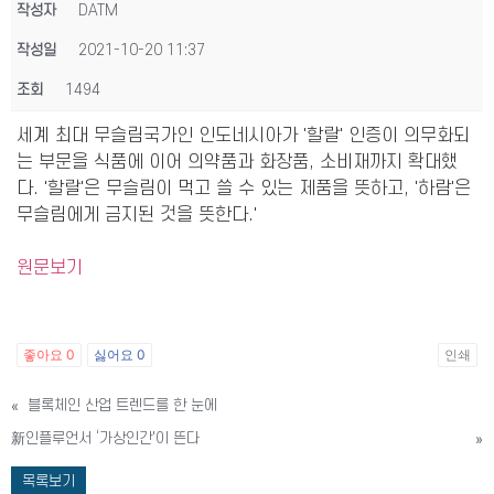
작성자
DATM
작성일
2021-10-20 11:37
조회
1494
세계 최대 무슬림국가인 인도네시아가 '할랄' 인증이 의무화되
는 부문을 식품에 이어 의약품과 화장품, 소비재까지 확대했
다. '할랄'은 무슬림이 먹고 쓸 수 있는 제품을 뜻하고, '하람'은
무슬림에게 금지된 것을 뜻한다.'
원문보기
좋아요
0
싫어요
0
인쇄
«
블록체인 산업 트렌드를 한 눈에
新인플루언서 ‘가상인간'이 뜬다
»
목록보기