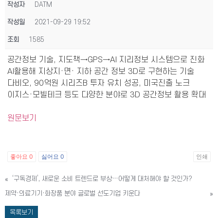
작성자
DATM
작성일
2021-09-29 19:52
조회
1585
공간정보 기술, 지도책→GPS→AI 지리정보 시스템으로 진화
AI활용해 지상지·면· 지하 공간 정보 3D로 구현하는 기술
다비오, 90억원 시리즈B 투자 유치 성공, 미국진출 노크
이지스·모빌테크 등도 다양한 분야로 3D 공간정보 활용 확대
원문보기
좋아요
0
싫어요
0
인쇄
«
‘구독경제’, 새로운 소비 트렌드로 부상…어떻게 대처해야 할 것인가?
제약·의료기기·화장품 분야 글로벌 선도기업 키운다
»
목록보기