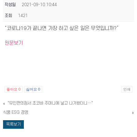
작성일
2021-09-10 10:44
조회
1421
“코로나19가 끝나면 가장 하고 싶은 일은 무엇입니까?”
원문보기
좋아요
0
싫어요
0
인쇄
«
"무인편의점서 초코바 주머니에 넣고 나가봤더니…"
식품 ESG 경영
»
목록보기