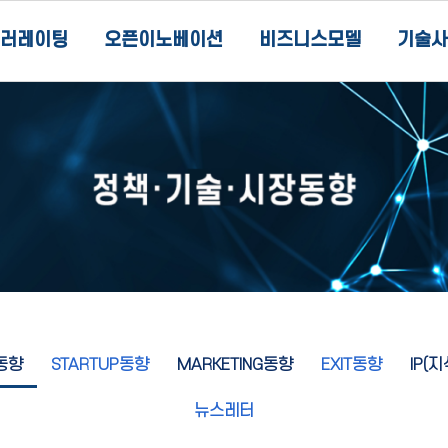
러레이팅
오픈이노베이션
비즈니스모델
기술사
동향
STARTUP동향
MARKETING동향
EXIT동향
IP(
뉴스레터