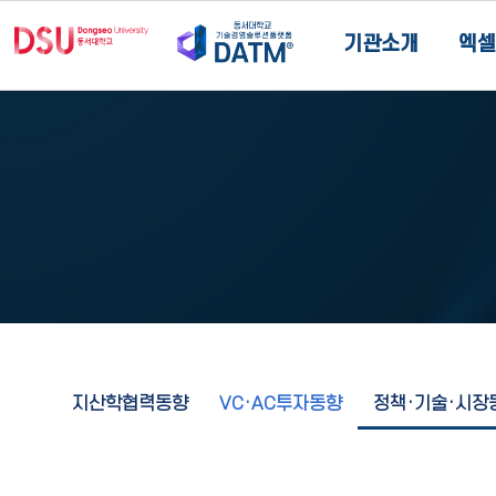
기관소개
엑셀
지산학협력동향
VC·AC투자동향
정책·기술·시장