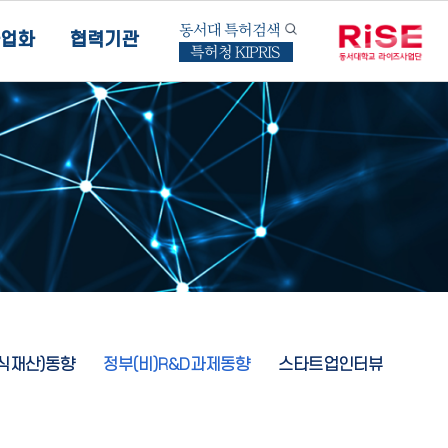
동서대 특허검색
업화
협력기관
특허청 KIPRIS
지식재산)동향
정부(비)R&D과제동향
스타트업인터뷰