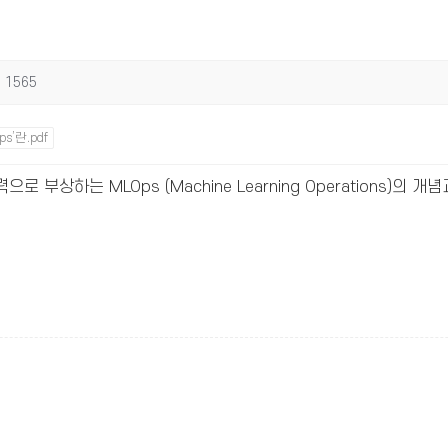
1565
s’란.pdf
 부상하는 MLOps (Machine Learning Operations)의