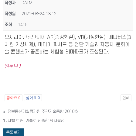
작성자
DATM
작성일
2021-08-24 18:12
조회
1415
오시리아관광단지에 AR(증강현실), VR(가상현실), 메타버스(3
차원 가상세계), 미디어 파사드 등 첨단 기술과 자동차·문화예
술 콘텐츠가 공존하는 체험형 테마파크가 조성된다.
원문보기
좋아요
0
싫어요
0
인쇄
«
정보통신기획평가원 주간기술동향 2010호
'디지털 트윈' 기술로 신속한 의사결정
»
목록보기