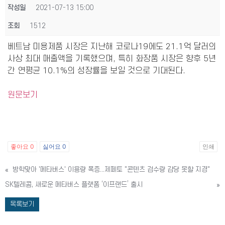
작성일
2021-07-13 15:00
조회
1512
베트남 미용제품 시장은 지난해 코로나19에도 21.1억 달러의
사상 최대 매출액을 기록했으며, 특히 화장품 시장은 향후 5년
간 연평균 10.1%의 성장률을 보일 것으로 기대된다.
원문보기
좋아요
0
싫어요
0
인쇄
«
방학맞아 '메타버스' 이용량 폭증...제페토 "콘텐츠 검수량 감당 못할 지경"
SK텔레콤, 새로운 메타버스 플랫폼 ‘이프랜드’ 출시
»
목록보기