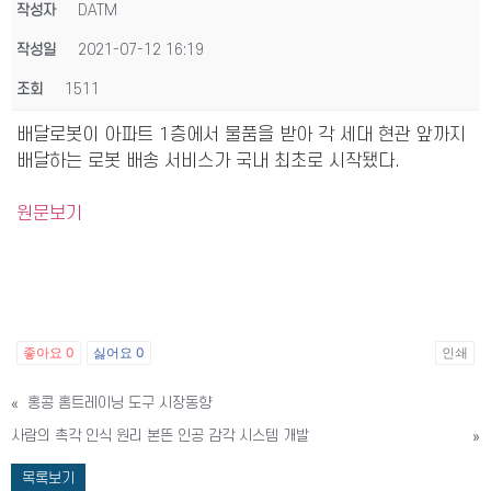
작성자
DATM
작성일
2021-07-12 16:19
조회
1511
배달로봇이 아파트 1층에서 물품을 받아 각 세대 현관 앞까지
배달하는 로봇 배송 서비스가 국내 최초로 시작됐다.
원문보기
좋아요
0
싫어요
0
인쇄
«
홍콩 홈트레이닝 도구 시장동향
사람의 촉각 인식 원리 본뜬 인공 감각 시스템 개발
»
목록보기