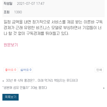
작성일
2021-07-07 17:47
조회
1390
일정 금액을 내면 정기적으로 서비스를 제공 받는 이른바 구독
경제가 근래 유망한 비즈니스 모델로 부상하면서 기업들이 너
나 할 것 없이 구독경제를 뛰어들고 있다.
원문보기
좋아요
0
싫어요
0
인쇄
«
30년 후 식탁 풍경은?... 미래 먹거리 책임지는 푸드테크
"생분해 섬유 만들자" 30社 뭉쳤다
»
목록보기