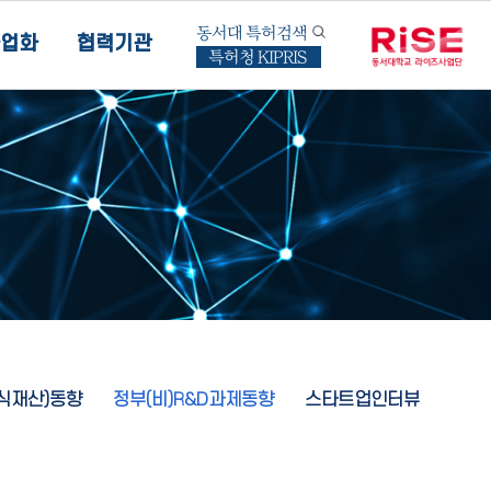
동서대 특허검색
업화
협력기관
특허청 KIPRIS
지식재산)동향
정부(비)R&D과제동향
스타트업인터뷰