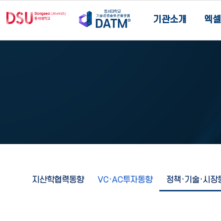
기관소개
엑셀
지산학협력동향
VC·AC투자동향
정책·기술·시장