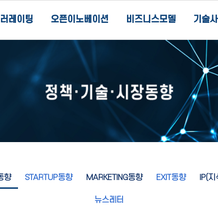
러레이팅
오픈이노베이션
비즈니스모델
기술사
동향
STARTUP동향
MARKETING동향
EXIT동향
IP(
뉴스레터