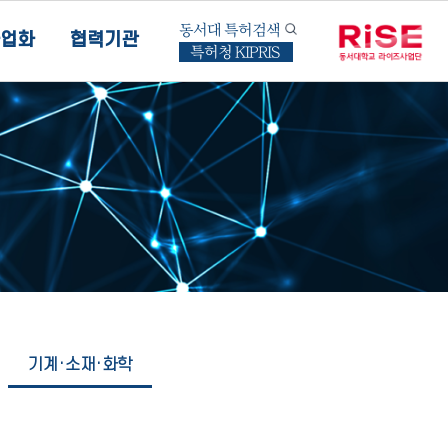
동서대 특허검색
업화
협력기관
특허청 KIPRIS
기계·소재·화학