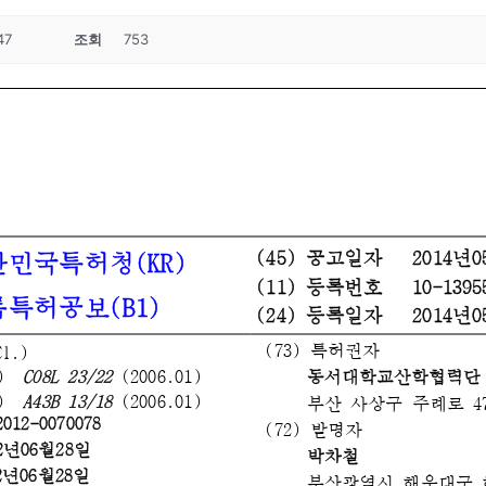
47
조회
753