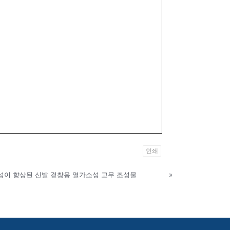
인쇄
이 향상된 신발 겉창용 열가소성 고무 조성물
»