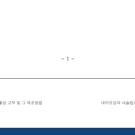
윤활성 고무 및 그 제조방법
내마모성과 내슬립성