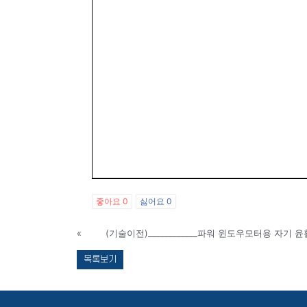
좋아요
0
싫어요
0
«
(기술이전)____________파워 윈도우모터용 자기 
목록보기